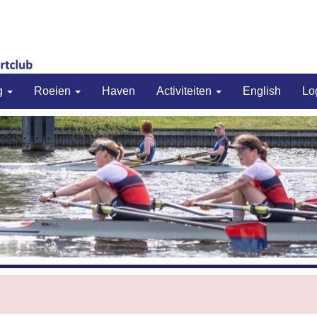
g
Roeien
Haven
Activiteiten
English
Lo