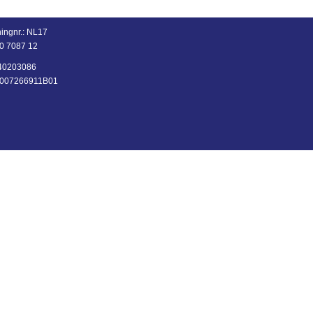
ingnr.:
NL17
0 7087 12
: 40203086
NL007266911B01