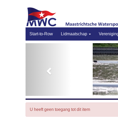
Start-to-Row
Lidmaatschap
Verenigin
Previous
U heeft geen toegang tot dit item