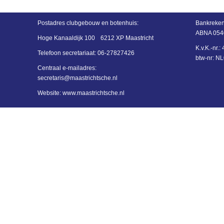
Postadres
clubgebouw en botenhuis:
Bankreken
ABNA 054
Hoge Kanaaldijk 100
6212 XP Maastricht
K.v.K.-nr.
Telefoon secretariaat:
06-27827426
btw-nr: 
Centraal e-mailadres:
siraterces
@maastrichtsche.nl
Website: www.maastrichtsche.nl