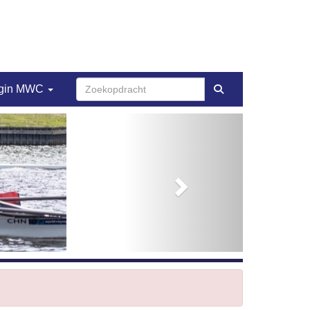
gin MWC
Next