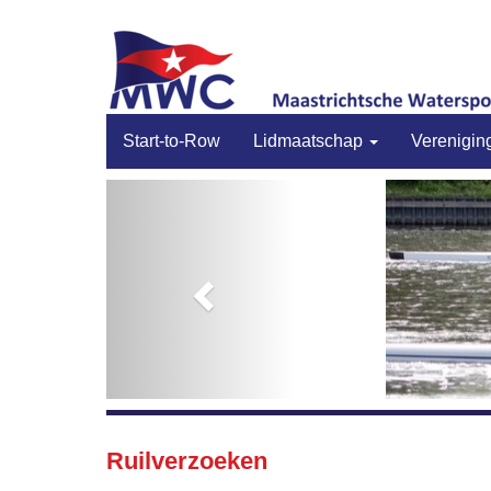
Start-to-Row
Lidmaatschap
Verenigin
Previous
Ruilverzoeken