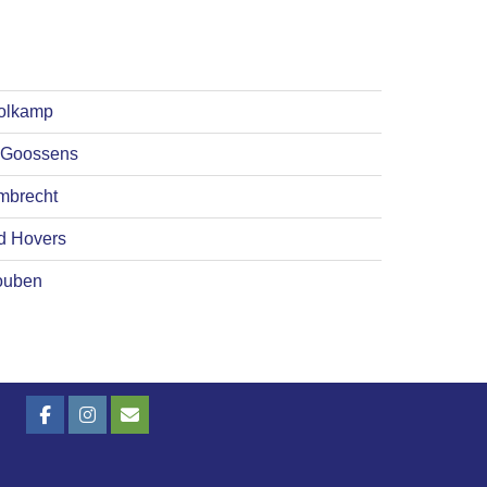
Tolkamp
n Goossens
mbrecht
d Hovers
ouben