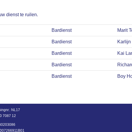
uw dienst te ruilen.
Bardienst
Marit 
Bardienst
Karlij
Bardienst
Kai La
Bardienst
Richar
Bardienst
Boy H
ingnr.:
NL17
0 7087 12
: 40203086
NL007266911B01