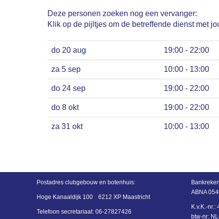
Deze personen zoeken nog een vervanger:
Klik op de pijltjes om de betreffende dienst met jo
do 20 aug
19:00 - 22:00
za 5 sep
10:00 - 13:00
do 24 sep
19:00 - 22:00
do 8 okt
19:00 - 22:00
za 31 okt
10:00 - 13:00
Postadres
clubgebouw en botenhuis:
Bankreken
ABNA 054
Hoge Kanaaldijk 100
6212 XP Maastricht
K.v.K.-nr.
Telefoon secretariaat:
06-27827426
btw-nr: 