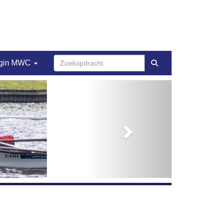
gin MWC
Next