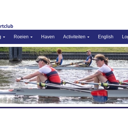
g
Roeien
Haven
Activiteiten
English
Lo