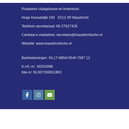
Postadres
clubgebouw en botenhuis:
Hoge Kanaaldijk 100
6212 XP Maastricht
Telefoon secretariaat:
06-27827426
Centraal e-mailadres:
siraterces
@maastrichtsche.nl
Website: www.maastrichtsche.nl
Bankrekeningnr.:
NL17 ABNA 0540 7087 12
K.v.K.-nr.: 40203086
btw-nr: NL007266911B01