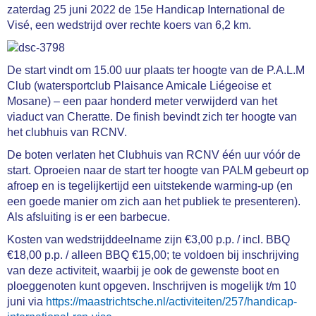
zaterdag 25 juni 2022 de 15e Handicap International de
Visé, een wedstrijd over rechte koers van 6,2 km.
De start vindt om 15.00 uur plaats ter hoogte van de P.A.L.M
Club (watersportclub Plaisance Amicale Liégeoise et
Mosane) – een paar honderd meter verwijderd van het
viaduct van Cheratte. De finish bevindt zich ter hoogte van
het clubhuis van RCNV.
De boten verlaten het Clubhuis van RCNV e
e
n uur vo
o
r de
start. Oproeien naar de start ter hoogte van PALM gebeurt op
afroep en is tegelijkertijd een uitstekende warming-up (en
een goede manier om zich aan het publiek te presenteren).
Als afsluiting is er een barbecue.
Kosten van wedstrijddeelname zijn €3,00 p.p. / incl. BBQ
€18,00 p.p. / alleen BBQ €15,00; te voldoen bij inschrijving
van deze activiteit, waarbij je ook de gewenste boot en
ploeggenoten kunt opgeven. Inschrijven is mogelijk t/m 10
juni via
https://maastrichtsche.nl/activiteiten/257/handicap-