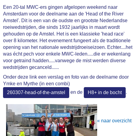
Een 20-tal MWC-ers gingen afgelopen weekend naar
Amsterdam voor de deelname aan de 'Head of the River
Amstel'. Dit is een van de oudste en grootste Nederlandse
roeiwedstrijden, die sinds 1932 jaarlijks in maart wordt
gehouden op de Amstel. Het is een klassieke 'head race'
over 8 kilometer. Het evenement fungeert als de traditionele
opening van het nationale wedstrijdroeiseizoen. Echter....het
was écht pech voor enkele MWC-leden.....die er wekenlang
voor getraind hadden.....vanwege de mist werden diverse
wedstrijden gecanceld......
Onder deze link een verslag en foto van de deelname door
Ymke en Myrthe (in een combi)
en de
.
260307-head-of-the-amstel
H8+ in de bocht
« naar overzicht