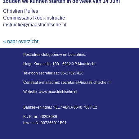
zouden we kunnen starten in de week van 14 Juni
Christien Pulles
Commissaris Roei-instructie
instructie@maastrichtsche.nl
« naar overzicht
Postadres
clubgebouw en botenhuis:
Hoge Kanaaldijk 100
6212 XP Maastricht
Telefoon secretariaat:
06-27827426
Centraal e-mailadres:
siraterces
@maastrichtsche.nl
Website: www.maastrichtsche.nl
Bankrekeningnr.:
NL17 ABNA 0540 7087 12
K.v.K.-nr.: 40203086
btw-nr: NL007266911B01