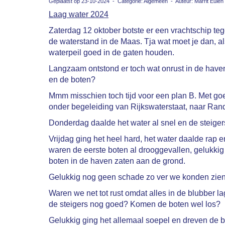
Geplaatst op 23-10-2024 - Categorie: Algemeen - Auteur: Marrit Eulen
Laag water 2024
Zaterdag 12 oktober botste er een vrachtschip t
de waterstand in de Maas. Tja wat moet je dan, a
waterpeil goed in de gaten houden.
Langzaam ontstond er toch wat onrust in de have
en de boten?
Mmm misschien toch tijd voor een plan B. Met g
onder begeleiding van Rijkswaterstaat, naar Rand
Donderdag daalde het water al snel en de steiger
Vrijdag ging het heel hard, het water daalde ra
waren de eerste boten al drooggevallen, gelukkig 
boten in de haven zaten aan de grond.
Gelukkig nog geen schade zo ver we konden zien e
Waren we net tot rust omdat alles in de blubber l
de steigers nog goed? Komen de boten wel los?
Gelukkig ging het allemaal soepel en dreven de 