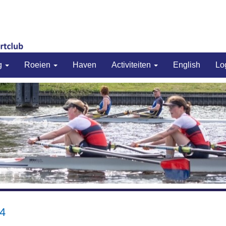
g
Roeien
Haven
Activiteiten
English
Lo
24