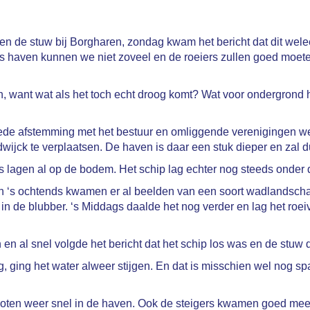
egen de stuw bij Borgharen, zondag kwam het bericht dat dit w
ls haven kunnen we niet zoveel en de roeiers zullen goed moet
n, want wat als het toch echt droog komt? Wat voor ondergrond
oede afstemming met het bestuur en omliggende verenigingen w
wijck te verplaatsen. De haven is daar een stuk dieper en zal d
s lagen al op de bodem. Het schip lag echter nog steeds onder d
p en ‘s ochtends kwamen er al beelden van een soort wadlands
in de blubber. ‘s Middags daalde het nog verder en lag het roei
n al snel volgde het bericht dat het schip los was en de stuw d
ag, ging het water alweer stijgen. En dat is misschien wel nog
boten weer snel in de haven. Ook de steigers kwamen goed mee