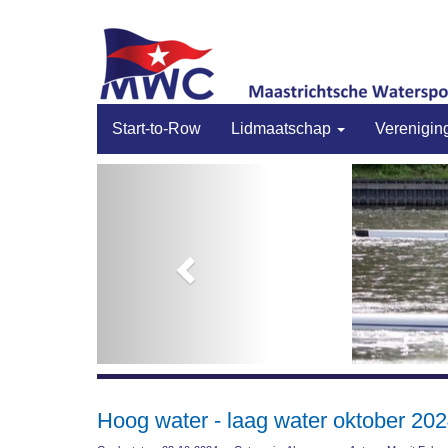
Start-to-Row
Lidmaatschap
Verenigin
Previous
Hoog water - laag water oktober 20