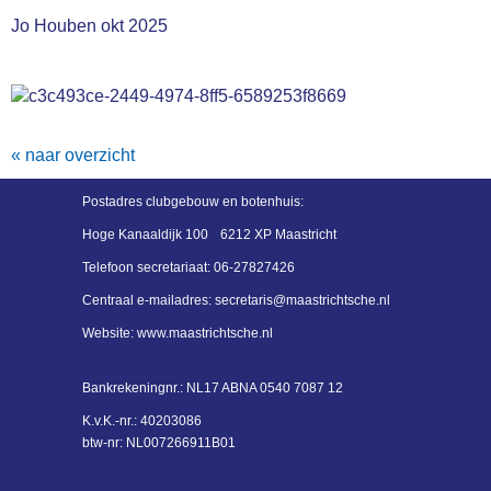
Jo Houben okt 2025
« naar overzicht
Postadres
clubgebouw en botenhuis:
Hoge Kanaaldijk 100
6212 XP Maastricht
Telefoon secretariaat:
06-27827426
Centraal e-mailadres:
siraterces
@maastrichtsche.nl
Website: www.maastrichtsche.nl
Bankrekeningnr.:
NL17 ABNA 0540 7087 12
K.v.K.-nr.: 40203086
btw-nr: NL007266911B01