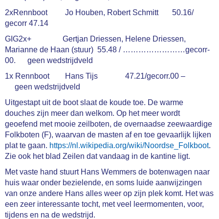
2xRennboot Jo Houben, Robert Schmitt 50.16/
gecorr 47.14
GIG2x+ Gertjan Driessen, Helene Driessen,
Marianne de Haan (stuur) 55.48 / ……………………gecorr-
00. geen wedstrijdveld
1x Rennboot Hans Tijs 47.21/gecorr.00 –
geen wedstrijdveld
Uitgestapt uit de boot slaat de koude toe. De warme
douches zijn meer dan welkom. Op het meer wordt
geoefend met mooie zeilboten, de overnaadse zeewaardige
Folkboten (F), waarvan de masten af en toe gevaarlijk lijken
plat te gaan.
https://nl.wikipedia.org/wiki/Noordse_Folkboot
.
Zie ook het blad Zeilen dat vandaag in de kantine ligt.
Met vaste hand stuurt Hans Wemmers de botenwagen naar
huis waar onder bezielende, en soms luide aanwijzingen
van onze andere Hans alles weer op zijn plek komt. Het was
een zeer interessante tocht, met veel leermomenten, voor,
tijdens en na de wedstrijd.