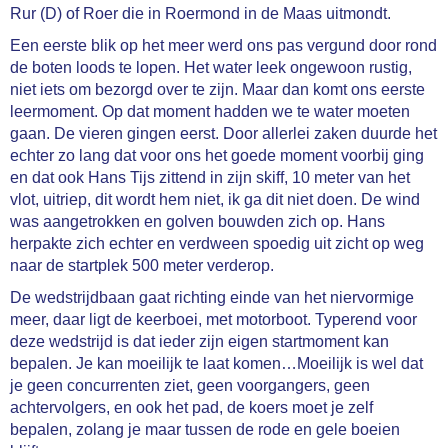
Rur (D) of Roer die in Roermond in de Maas uitmondt.
Een eerste blik op het meer werd ons pas vergund door rond
de boten loods te lopen. Het water leek ongewoon rustig,
niet iets om bezorgd over te zijn. Maar dan komt ons eerste
leermoment. Op dat moment hadden we te water moeten
gaan. De vieren gingen eerst. Door allerlei zaken duurde het
echter zo lang dat voor ons het goede moment voorbij ging
en dat ook Hans Tijs zittend in zijn skiff, 10 meter van het
vlot, uitriep, dit wordt hem niet, ik ga dit niet doen. De wind
was aangetrokken en golven bouwden zich op. Hans
herpakte zich echter en verdween spoedig uit zicht op weg
naar de startplek 500 meter verderop.
De wedstrijdbaan gaat richting einde van het niervormige
meer, daar ligt de keerboei, met motorboot. Typerend voor
deze wedstrijd is dat ieder zijn eigen startmoment kan
bepalen. Je kan moeilijk te laat komen…Moeilijk is wel dat
je geen concurrenten ziet, geen voorgangers, geen
achtervolgers, en ook het pad, de koers moet je zelf
bepalen, zolang je maar tussen de rode en gele boeien