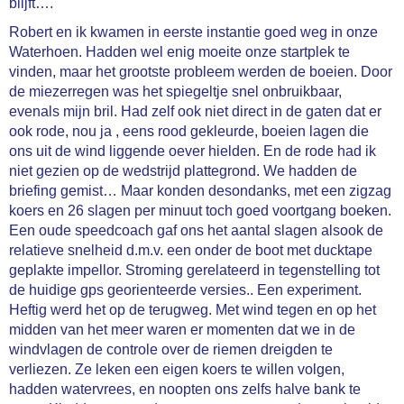
blijft….
Robert en ik kwamen in eerste instantie goed weg in onze
Waterhoen. Hadden wel enig moeite onze startplek te
vinden, maar het grootste probleem werden de boeien. Door
de miezerregen was het spiegeltje snel onbruikbaar,
evenals mijn bril. Had zelf ook niet direct in de gaten dat er
ook rode, nou ja , eens rood gekleurde, boeien lagen die
ons uit de wind liggende oever hielden. En de rode had ik
niet gezien op de wedstrijd plattegrond. We hadden de
briefing gemist… Maar konden desondanks, met een zigzag
koers en 26 slagen per minuut toch goed voortgang boeken.
Een oude speedcoach gaf ons het aantal slagen alsook de
relatieve snelheid d.m.v. een onder de boot met ducktape
geplakte impellor. Stroming gerelateerd in tegenstelling tot
de huidige gps georienteerde versies.. Een experiment.
Heftig werd het op de terugweg. Met wind tegen en op het
midden van het meer waren er momenten dat we in de
windvlagen de controle over de riemen dreigden te
verliezen. Ze leken een eigen koers te willen volgen,
hadden watervrees, en noopten ons zelfs halve bank te