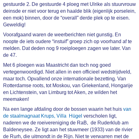
gestuurde 2. De gestuurde 4 ploeg met Ulrike als stuurvrouw
deinsde er niet voor terug en haalde blik (eigenlijk porselein,
een mok) binnen, door de “overall” derde plek op te eisen.
Geweldig!
Voorafgaand waren de weerberichten niet gunstig. En
noopte de iets oudere “instuif” groep zich op voorhand af te
melden. Dat deden nog 9 roeiploegen zagen we later. Van
de 47.
Met 6 ploegen was Maastricht dan toch nog goed
vertegenwoordigd. Niet allen in een officieel wedstrijdveld,
maar toch. Opvallend onze internationale bezetting. Van
Rotterdamse roots, tot Moskou, van Griekenland, Hongarije
en Lichtenstein, van Limburg tot Aken, ze wilden het
meemaken!
Na een lange afdaling door de bossen waarin het huis
van
de staalmagnaat Krups, Villa Hügel
verscholen ligt,
naderen we de roeivereniging de RaB, de Ruderklub am
Baldeneysee. Ze ligt aan het stuwmeer (1933) van de rivier
de Rurh, die uitmondt in de Rijn. Niet te verwarren met de