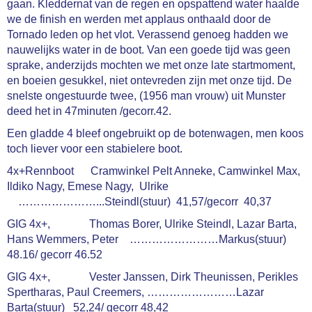
gaan. Kleddernat van de regen en opspattend water haalde
we de finish en werden met applaus onthaald door de
Tornado leden op het vlot. Verassend genoeg hadden we
nauwelijks water in de boot. Van een goede tijd was geen
sprake, anderzijds mochten we met onze late startmoment,
en boeien gesukkel, niet ontevreden zijn met onze tijd. De
snelste ongestuurde twee, (1956 man vrouw) uit Munster
deed het in 47minuten /gecorr.42.
Een gladde 4 bleef ongebruikt op de botenwagen, men koos
toch liever voor een stabielere boot.
4x+Rennboot Cramwinkel Pelt Anneke, Camwinkel Max,
Ildiko Nagy, Emese Nagy, Ulrike
…………………...Steindl(stuur) 41,57/gecorr 40,37
GIG 4x+, Thomas Borer, Ulrike Steindl, Lazar Barta,
Hans Wemmers, Peter ……………………Markus(stuur)
48.16/ gecorr 46.52
GIG 4x+, Vester Janssen, Dirk Theunissen, Perikles
Spertharas, Paul Creemers, ……………………Lazar
Barta(stuur) 52,24/ gecorr 48,42