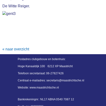
De Witte Reiger.
« naar overzicht
Postadres
clubgebouw en botenhuis:
Hoge Kanaaldijk 100
6212 XP Maastricht
Telefoon secretariaat:
06-27827426
Centraal e-mailadres:
siraterces
@maastrichtsche.nl
Website: www.maastrichtsche.nl
Bankrekeningnr.:
NL17 ABNA 0540 7087 12