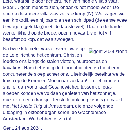
Leie, waarbij je door achtertuinen van mooie villa’s vaart.
Maar … geen mens te zien, ondanks het mooie weer. De
ene na de andere villa was zelfs te koop (!?). Wel zagen we
een krokodil, een nijlpaard en een schildpad (de eerste twee
bewogen (gelukkig) niet, de laatste wel). Daarna de harde
werkelijkheid op de brede, open ringvaart: vier tot vijf
beaufort op kop, dat was zwoegen.
Na twee kilometer was er weer luwte op
de Leie, richting het centrum. Christien
loodste ons langs de stalen vletten, huurbootjes en
kayakers. Nam behendig de binnenbochten en hield een
concurrerende sloep achter ons. Uiteindelijk bereikte we de
finish op de Korenlei! Moe maar voldaan! En…4 minuten
sneller dan vorig jaar! Gesandwiched tussen collega-
sloepen konden we voldaan genieten van het zonnetje,
muziek en een drankje. Tenslotte ook nog kennis gemaakt
met
Het Juiste Tuig
uit Amsterdam, die onze volgende
uitdaging in oktober organiseren: de Grachtenrace
Amsterdam. We hebben er zin in!
Gent, 24 aug 2024.