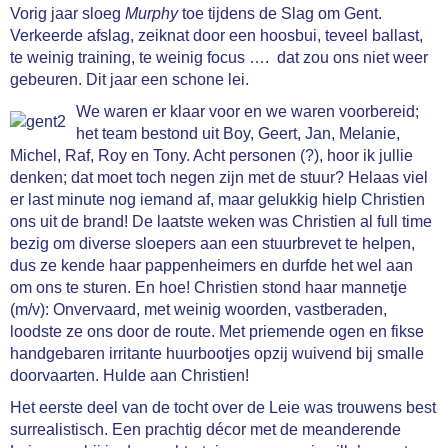
Vorig jaar sloeg
Murphy
toe tijdens de Slag om Gent.
Verkeerde afslag, zeiknat door een hoosbui, teveel ballast,
te weinig training, te weinig focus …. dat zou ons niet weer
gebeuren. Dit jaar een schone lei.
We waren er klaar voor en we waren voorbereid;
het team bestond uit Boy, Geert, Jan, Melanie,
Michel, Raf, Roy en Tony. Acht personen (?), hoor ik jullie
denken; dat moet toch negen zijn met de stuur? Helaas viel
er last minute nog iemand af, maar gelukkig hielp Christien
ons uit de brand! De laatste weken was Christien al full time
bezig om diverse sloepers aan een stuurbrevet te helpen,
dus ze kende haar pappenheimers en durfde het wel aan
om ons te sturen. En hoe! Christien stond haar mannetje
(m/v): Onvervaard, met weinig woorden, vastberaden,
loodste ze ons door de route. Met priemende ogen en fikse
handgebaren irritante huurbootjes opzij wuivend bij smalle
doorvaarten. Hulde aan Christien!
Het eerste deel van de tocht over de Leie was trouwens best
surrealistisch. Een prachtig décor met de meanderende