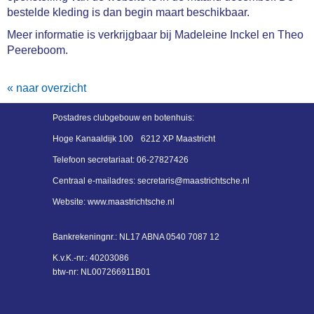
bestelde kleding is dan begin maart beschikbaar.
Meer informatie is verkrijgbaar bij Madeleine Inckel en Theo
Peereboom.
« naar overzicht
Postadres
clubgebouw en botenhuis:
Hoge Kanaaldijk 100
6212 XP Maastricht
Telefoon secretariaat:
06-27827426
Centraal e-mailadres:
siraterces
@maastrichtsche.nl
Website: www.maastrichtsche.nl
Bankrekeningnr.:
NL17 ABNA 0540 7087 12
K.v.K.-nr.: 40203086
btw-nr: NL007266911B01