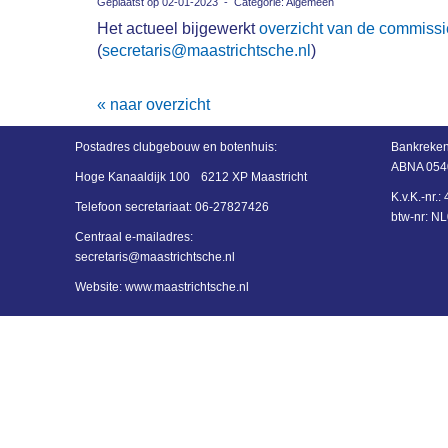
Geplaatst op 02-01-2023 - Categorie: Algemeen
Het actueel bijgewerkt
overzicht van de commis
(
secretaris@maastrichtsche.nl
)
« naar overzicht
Postadres
clubgebouw en botenhuis:
Bankreken
ABNA 054
Hoge Kanaaldijk 100
6212 XP Maastricht
K.v.K.-nr.
Telefoon secretariaat:
06-27827426
btw-nr: 
Centraal e-mailadres:
siraterces
@maastrichtsche.nl
Website: www.maastrichtsche.nl