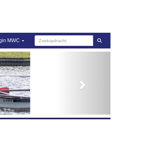
gin MWC
Next