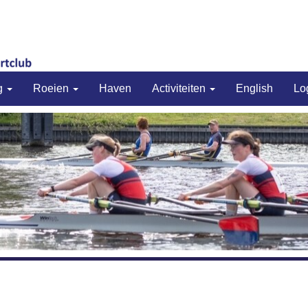
g
Roeien
Haven
Activiteiten
English
Lo