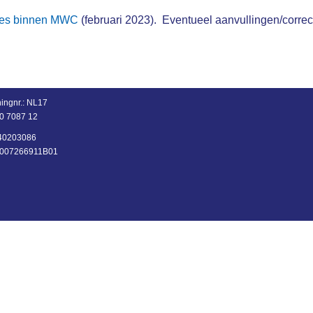
sies binnen MWC
(februari 2023). Eventueel aanvullingen/corr
ingnr.:
NL17
0 7087 12
: 40203086
NL007266911B01