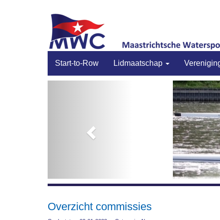
Start-to-Row
Lidmaatschap
Verenigin
Previous
Overzicht commissies