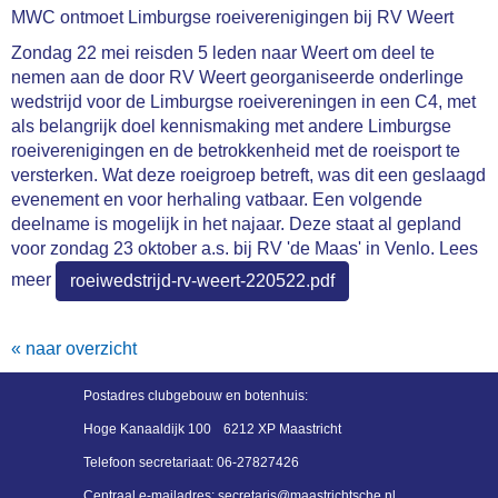
MWC ontmoet Limburgse roeiverenigingen bij RV Weert
Zondag 22 mei reisden 5 leden naar Weert om deel te
nemen aan de door RV Weert georganiseerde onderlinge
wedstrijd voor de Limburgse roeivereningen in een C4, met
als belangrijk doel
kennismaking met andere Limburgse
roeiverenigingen en de betrokkenheid met de roeisport te
versterken. Wat deze roeigroep betreft, was dit een geslaagd
evenement en voor herhaling vatbaar. Een volgende
deelname is mogelijk in het najaar. Deze staat al gepland
voor zondag 23 oktober a.s. bij RV 'de Maas' in Venlo. Lees
meer
roeiwedstrijd-rv-weert-220522.pdf
« naar overzicht
Postadres
clubgebouw en botenhuis:
Hoge Kanaaldijk 100
6212 XP Maastricht
Telefoon secretariaat:
06-27827426
Centraal e-mailadres:
siraterces
@maastrichtsche.nl