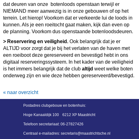
dat deuren van onze botenloods openstaan terwijl er
NIEMAND meer aanwezig is in onze gebouwen of op het
terrein. Let hierop! Voorkom dat er verkeerde lui de loods in
kunnen. Als je een roeitocht gaat maken, kijk dan even op
de planning. Voorkom dus openstaande botenloodsdeuren.
> Reservering en veiligheid.
Ook belangrijk dat je er
ALTIJD voor zorgt dat je bij het verlaten van de haven met
een roeiboot deze gereserveerd en bevestigd hebt in ons
digitaal reserveringssysteem. In het kader van de veiligheid
is het immers belangrijk dat de club
altijd
weet welke boten
onderweg zijn en wie deze hebben gereserveerd/bevestigd.
« naar overzicht
Postadres
clubgebouw en botenhuis:
Hoge Kanaaldijk 100
6212 XP Maastricht
Telefoon secretariaat:
06-27827426
Centraal e-mailadres:
siraterces
@maastrichtsche.nl