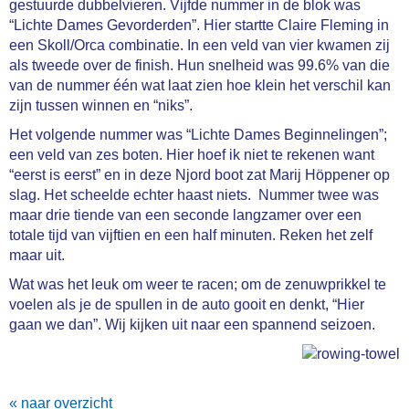
gestuurde dubbelvieren. Vijfde nummer in de blok was
“Lichte Dames Gevorderden”. Hier startte Claire Fleming in
een Skoll/Orca combinatie. In een veld van vier kwamen zij
als tweede over de finish. Hun snelheid was 99.6% van die
van de nummer één wat laat zien hoe klein het verschil kan
zijn tussen winnen en “niks”.
Het volgende nummer was “Lichte Dames Beginnelingen”;
een veld van zes boten. Hier hoef ik niet te rekenen want
“eerst is eerst” en in deze Njord boot zat Marij Höppener op
slag. Het scheelde echter haast niets. Nummer twee was
maar drie tiende van een seconde langzamer over een
totale tijd van vijftien en een half minuten. Reken het zelf
maar uit.
Wat was het leuk om weer te racen; om de zenuwprikkel te
voelen als je de spullen in de auto gooit en denkt, “Hier
gaan we dan”. Wij kijken uit naar een spannend seizoen.
« naar overzicht