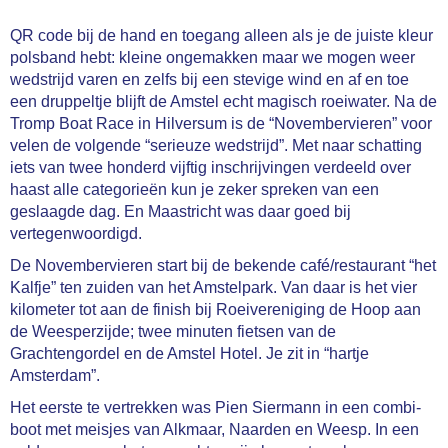
QR code bij de hand en toegang alleen als je de juiste kleur
polsband hebt: kleine ongemakken maar we mogen weer
wedstrijd varen en zelfs bij een stevige wind en af en toe
een druppeltje blijft de Amstel echt magisch roeiwater. Na de
Tromp Boat Race in Hilversum is de “Novembervieren” voor
velen de volgende “serieuze wedstrijd”. Met naar schatting
iets van twee honderd vijftig inschrijvingen verdeeld over
haast alle categorieën kun je zeker spreken van een
geslaagde dag. En Maastricht was daar goed bij
vertegenwoordigd.
De Novembervieren start bij de bekende café/restaurant “het
Kalfje” ten zuiden van het Amstelpark. Van daar is het vier
kilometer tot aan de finish bij Roeivereniging de Hoop aan
de Weesperzijde; twee minuten fietsen van de
Grachtengordel en de Amstel Hotel. Je zit in “hartje
Amsterdam”.
Het eerste te vertrekken was Pien Siermann in een combi-
boot met meisjes van Alkmaar, Naarden en Weesp. In een