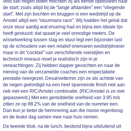
veld van negen boten mochten zij als eerste opbouwen naar
de start: zoals altijd bij de “lange afstanden” een “vliegende
start”. Met zijn bochten en bruggen is een wedstrijd op de
Amstel altijd een “stuurmans race”. Wij hadden het geluk dat
onze stuur aardig wat ervaring had en bijna een ideale lijn
heeft gestuurd: dat spaart je veel onnodige meters. De
wisselwerking tussen slag en stuur legt een bijzonder last
op de schouders van een relatief onervaren wedstrijdroeier
maar in dit “cocktail” van verschillende roeistijlen en
technisch niveaus moet je realistisch zijn in je
verwachtingen. Zij hebben dapper gevochten en naar de
mening van de verzamelde coaches een respectabele
prestatie neergezet. Desalniettemin zijn ze als achtste van
de negen geëindigd na een heel spannende finish nek aan
nek met een RIC/Amstel combinatie. (RIC/Amstel is ze niet
gepasseerd.) Met een gemiddelde snelheid van 3.95 m/s
zitten ze op 88.2% van de snelheid van de nummer een.
Dan kun je beter de herinnering aan die mooie regenboog
en de leuke dag samen mee naar huis nemen.
De tweede blok, na de lunch, bestond bijna uitsluitend uit