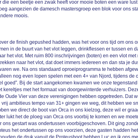
er die een beetje een zwak heeft voor mooie boten een ware lust
 vroeg aangezien de damesch mastersgroep een blok voor ons st
andere moois.
ver de finish gepushed hadden, was het voor ons tijd om ons o
men in de buurt van het vlot leggen, drinkflessen er tussen en 
 naar het vlot. Met ruim 800 inschrijvingen (boten) en een vlot m
rekken naar het vlot, dat doet immers iedereen en dan sta je dus 
weg waren we. Na ons standaard oproeiprogramma te hebben afgew
jd alleen nog even lopen spelen met een 4+ van Njord, tijdens d
t wel goed”. Bij de start aangekomen kwamen we onze tegenstand
 kereltjes met het formaat van doorgewinterde verhuizers. Dez
in de Oude Vier van deze verenigingen hebben opgetreden. Dat w
en vrij ambitieus tempo van 31+ gingen we weg, dit hebben we sn
hebben we direct de boot van Orca in ons kielzog, deze wil er 
eter lukt het de ploeg van Orca ons voorbij te komen en we moete
r ons gestart was ondertussen voorbijgeschoven. Dit ging zon
teus het ondertussen op ons voorzien, deze gasten hadden het d
houden de druk vanuit de Proteusboot hebben Luc en ik ons me