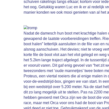
schuiven rakelings langs elkaar; kortom voor ied
het oog. Gelukkig waren Luc en ik er al redelijk
manier konden we ook mooi genieten van al het 
Nadat de damesch hun boot met krachtige halen o
gewapend de laatste voorbereidingen treffen. Rie
boot halen” letterlijk aansluiten in de file van en
alsnog aanschuiven. Het devies; niet te vroeg vert
korte file de boot vlot aan het vlot gelegd en 
het 5.2km lange traject afgelegd. In de tussenti
er vooruit varen. Dit gaf enig gevoel van “het zi
tweezonders met ‘oude mannetjes’ twee boten met
Proteus, een viertal roeiers die al enige malen 
voor-de-wedstrijd-box, gingen we van start. In e
bij een wedstrijd over 5.200 meter. Na de start 
dit zo lang mogelijk uit te stellen. Pas na 2200 m
hebben gevoerd met Orca zijn we de boot die voo
race, maar met Orca voor ons had de boot van Pro
veld deed er niet toe. Gebruikmakend van de aan