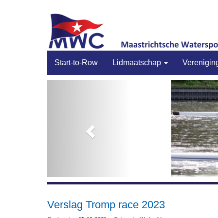
Start-to-Row
Lidmaatschap
Verenigin
Previous
Verslag Tromp race 2023