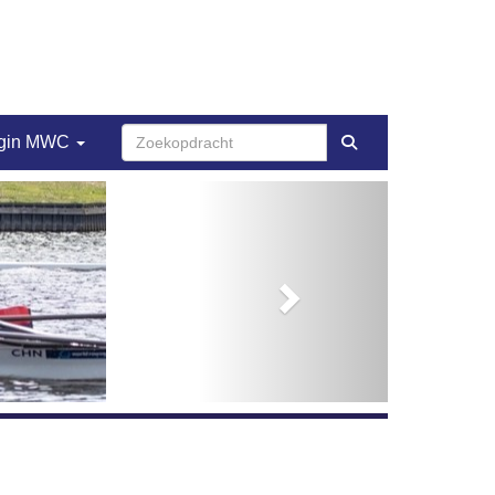
gin MWC
Next