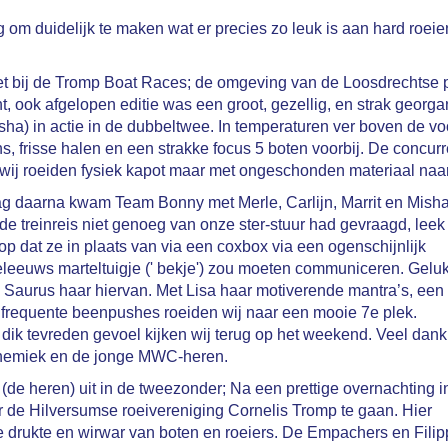
tig om duidelijk te maken wat er precies zo leuk is aan hard roe
et bij de Tromp Boat Races; de omgeving van de Loosdrechtse 
ht, ook afgelopen editie was een groot, gezellig, en strak georg
sha) in actie in de dubbeltwee. In temperaturen ver boven de v
s, frisse halen en een strakke focus 5 boten voorbij. De concur
wij roeiden fysiek kapot maar met ongeschonden materiaal naar
g daarna kwam Team Bonny met Merle, Carlijn, Marrit en Misha i
 de treinreis niet genoeg van onze ster-stuur had gevraagd, leek 
op dat ze in plaats van via een coxbox via een ogenschijnlijk
leeuws marteltuigje (' bekje') zou moeten communiceren. Gelu
 Saurus haar hiervan. Met Lisa haar motiverende mantra’s, een 
frequente beenpushes roeiden wij naar een mooie 7e plek.
dik tevreden gevoel kijken wij terug op het weekend. Veel dank
Annemiek en de jonge MWC-heren.
de heren) uit in de tweezonder; Na een prettige overnachting i
r de Hilversumse roeivereniging Cornelis Tromp te gaan. Hier
rukte en wirwar van boten en roeiers. De Empachers en Filipp