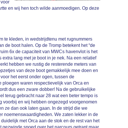
 voor
artte en wij hen toch wilde aanmoedigen. Op deze
m te kleden, in wedstrijdtenu met rugnummers
dan de boot halen. Op de Tromp betekent het “de
et ruim 6x de capaciteit van MWCs havenvlot is het
extra lang met je boot in je nek. Na een relatief
erkt hebben we rustig de resterende meters van
e opzetjes van deze boot gemakkelijk mee doen en
 voor het eerst onder ogen, tussen de
e ploegen waren respectievelijk van Orca en
ordt dus een zware dobber! Na de gebruikelijke
el terug gebracht naar 28 wat een beter tempo is
graag voorbij en wij hebben ongezegd voorgenomen
n ze dan ook laten gaan. In de strijd die we
der noemenswaardigheden. We zaten lekker in de
uidelijk met Orca aan de stok en de rest van het
t gezwinde spoed over het parcours getrapt maar