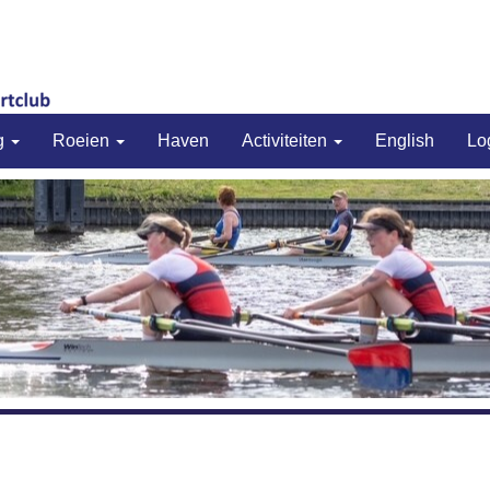
g
Roeien
Haven
Activiteiten
English
Lo