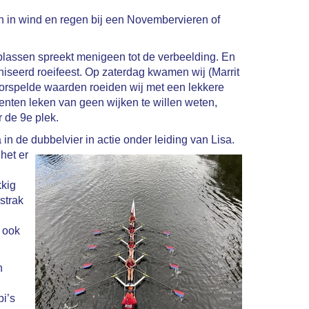
ien in wind en regen bij een Novembervieren of
plassen spreekt menigeen tot de verbeelding. En
aniseerd roeifeest. Op zaterdag kwamen wij (Marrit
oorspelde waarden roeiden wij met een lekkere
renten leken van geen wijken te willen weten,
 de 9e plek.
n de dubbelvier in actie onder leiding van Lisa.
het er
kkig
strak
 ook
n
i’s