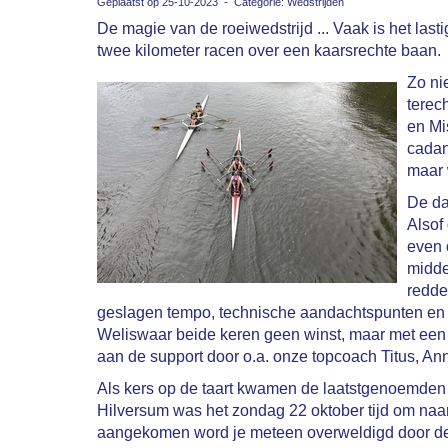
Geplaatst op 25-10-2023 - Categorie: Wedstrijden
De magie van de roeiwedstrijd ... Vaak is het las
twee kilometer racen over een kaarsrechte baan.
Zo ni
terec
en Mi
cadan
maar 
De da
Alsof
even 
midde
redde
geslagen tempo, technische aandachtspunten en 
Weliswaar beide keren geen winst, maar met een 
aan de support door o.a. onze topcoach Titus, 
Als kers op de taart kwamen de laatstgenoemden (
Hilversum was het zondag 22 oktober tijd om naa
aangekomen word je meteen overweldigd door de d