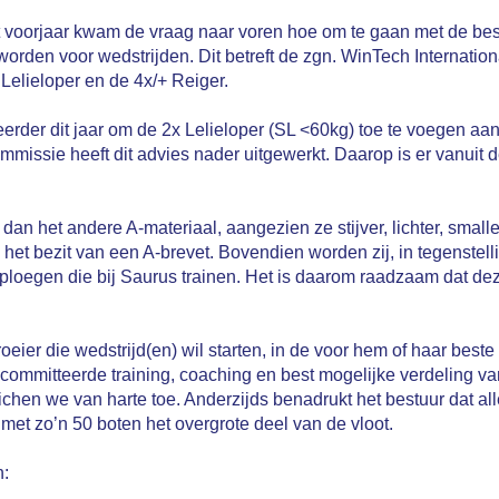
it voorjaar kwam de vraag naar voren hoe om te gaan met de bes
rden voor wedstrijden. Dit betreft de zgn. WinTech Internatio
Lelieloper en de 4x/+ Reiger.
der dit jaar om de 2x Lelieloper (SL <60kg) toe te voegen aan d
missie heeft dit advies nader uitgewerkt. Daarop is er vanuit
dan het andere A-materiaal, aangezien ze stijver, lichter, small
et bezit van een A-brevet. Bovendien worden zij, in tegenstelli
ijdploegen die bij Saurus trainen. Het is daarom raadzaam dat 
e roeier die wedstrijd(en) wil starten, in de voor hem of haar b
ecommitteerde training, coaching en best mogelijke verdeling va
uichen we van harte toe. Anderzijds benadrukt het bestuur dat al
t met zo’n 50 boten het overgrote deel van de vloot.
n: