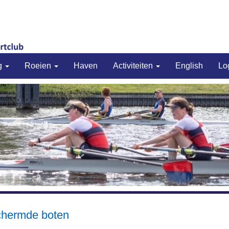
g
Roeien
Haven
Activiteiten
English
Lo
schermde boten