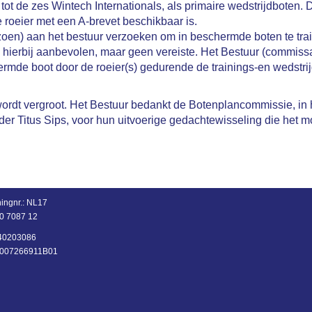
ot de zes Wintech Internationals, als primaire wedstrijdboten. 
 roeier met een A-brevet beschikbaar is.
izoen) aan het bestuur verzoeken om in beschermde boten te tra
s hierbij aanbevolen, maar geen vereiste. Het Bestuur (commissa
rmde boot door de roeier(s) gedurende de trainings-en wedstrij
 wordt vergroot. Het Bestuur bedankt de Botenplancommissie, in
der Titus Sips, voor hun uitvoerige gedachtewisseling die het 
ingnr.:
NL17
0 7087 12
: 40203086
NL007266911B01