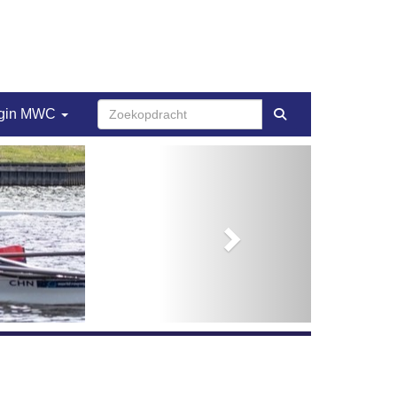
gin MWC
Next