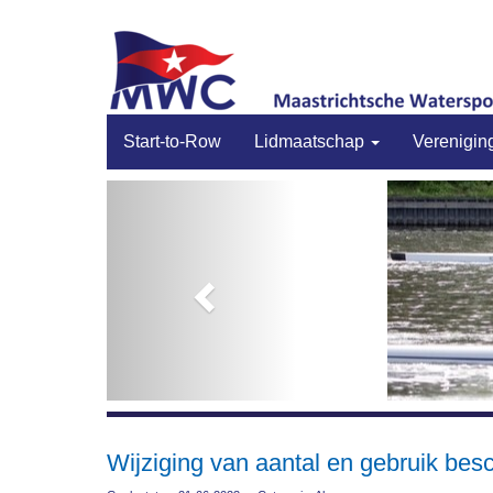
Start-to-Row
Lidmaatschap
Verenigin
Previous
Wijziging van aantal en gebruik be