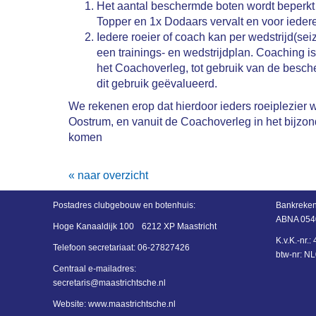
Het aantal beschermde boten wordt beperkt t
Topper en 1x Dodaars vervalt en voor iedere
Iedere roeier of coach kan per wedstrijd(se
een trainings- en wedstrijdplan. Coaching i
het Coachoverleg, tot gebruik van de besche
dit gebruik geëvalueerd.
We rekenen erop dat hierdoor ieders roeiplezier
Oostrum, en vanuit de Coachoverleg in het bijzon
komen
« naar overzicht
Postadres
clubgebouw en botenhuis:
Bankreken
ABNA 054
Hoge Kanaaldijk 100
6212 XP Maastricht
K.v.K.-nr.
Telefoon secretariaat:
06-27827426
btw-nr: 
Centraal e-mailadres:
siraterces
@maastrichtsche.nl
Website: www.maastrichtsche.nl