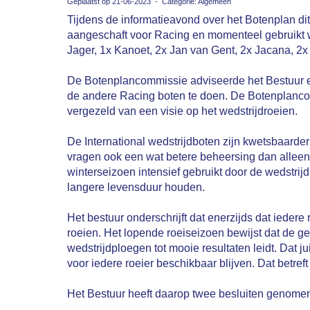
Geplaatst op 21-06-2023 - Categorie: Algemeen
Tijdens de informatieavond over het Botenplan d
aangeschaft voor Racing en momenteel gebruikt wo
Jager, 1x Kanoet, 2x Jan van Gent, 2x Jacana, 2x 
De Botenplancommissie adviseerde het Bestuur eer
de andere Racing boten te doen. De Botenplancom
vergezeld van een visie op het wedstrijdroeien.
De International wedstrijdboten zijn kwetsbaarder 
vragen ook een wat betere beheersing dan alleen h
winterseizoen intensief gebruikt door de wedstr
langere levensduur houden.
Het bestuur onderschrijft dat enerzijds dat ieder
roeien. Het lopende roeiseizoen bewijst dat de g
wedstrijdploegen tot mooie resultaten leidt. Dat j
voor iedere roeier beschikbaar blijven. Dat betref
Het Bestuur heeft daarop twee besluiten genome