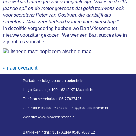
hoewel verbeteringen zeker mogelijk zijn. Max is in die 10
jaar de spil en de motor geweest; dat geldt trouwens ook
voor secretaris Peter van Oostrum, die aanblijft als
secretaris. Max, zeer bedankt voor je voorzitterschap."
In dezelfde vergadering hebben we Bart Vriesema tot
nieuwe voorzitter gekozen. We wensen Bart succes toe in
zijn rol als voorzitter.
« naar overzicht
Postadres
clubgebouw en botenhuis:
Hoge Kanaaldijk 100
6212 XP Maastricht
Telefoon secretariaat:
06-27827426
Centraal e-mailadres:
siraterces
@maastrichtsche.nl
Website: www.maastrichtsche.nl
Bankrekeningnr.:
NL17 ABNA 0540 7087 12