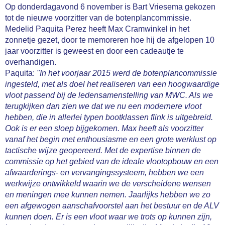
Op donderdagavond 6 november is Bart Vriesema gekozen
tot de nieuwe voorzitter van de botenplancommissie.
Medelid Paquita Perez heeft Max Cramwinkel in het
zonnetje gezet, door te memoreren hoe hij de afgelopen 10
jaar voorzitter is geweest en door een cadeautje te
overhandigen.
Paquita:
"In het voorjaar 2015 werd de botenplancommissie
ingesteld, met als doel het realiseren van een hoogwaardige
vloot passend bij de ledensamenstelling van MWC. Als we
terugkijken dan zien we dat we nu een modernere vloot
hebben, die in allerlei typen bootklassen flink is uitgebreid.
Ook is er een sloep bijgekomen. Max heeft als voorzitter
vanaf het begin met enthousiasme en een grote werklust op
tactische wijze geopereerd. Met de expertise binnen de
commissie op het gebied van de ideale vlootopbouw en een
afwaarderings- en vervangingssysteem, hebben we een
werkwijze ontwikkeld waarin we de verscheidene wensen
en meningen mee kunnen nemen. Jaarlijks hebben we zo
een afgewogen aanschafvoorstel aan het bestuur en de ALV
kunnen doen. Er is een vloot waar we trots op kunnen zijn,